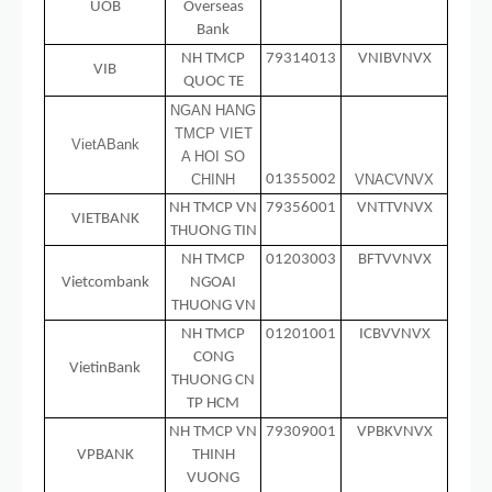
UOB
Overseas
Bank
NH TMCP
79314013
VNIBVNVX
VIB
QUOC TE
NGAN HANG
TMCP VIET
VietABank
A HOI SO
CHINH
01355002
VNACVNVX
NH TMCP VN
79356001
VNTTVNVX
VIETBANK
THUONG TIN
NH TMCP
01203003
BFTVVNVX
Vietcombank
NGOAI
THUONG VN
NH TMCP
01201001
ICBVVNVX
CONG
VietinBank
THUONG CN
TP HCM
NH TMCP VN
79309001
VPBKVNVX
VPBANK
THINH
VUONG