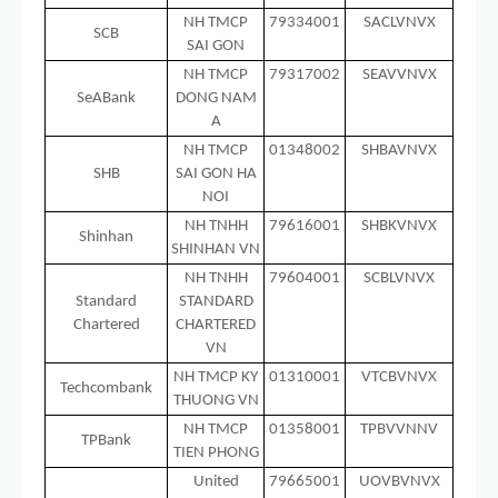
NH TMCP
79334001
SACLVNVX
SCB
SAI GON
NH TMCP
79317002
SEAVVNVX
SeABank
DONG NAM
A
NH TMCP
01348002
SHBAVNVX
SHB
SAI GON HA
NOI
NH TNHH
79616001
SHBKVNVX
Shinhan
SHINHAN VN
NH TNHH
79604001
SCBLVNVX
Standard
STANDARD
Chartered
CHARTERED
VN
NH TMCP KY
01310001
VTCBVNVX
Techcombank
THUONG VN
NH TMCP
01358001
TPBVVNNV
TPBank
TIEN PHONG
United
79665001
UOVBVNVX