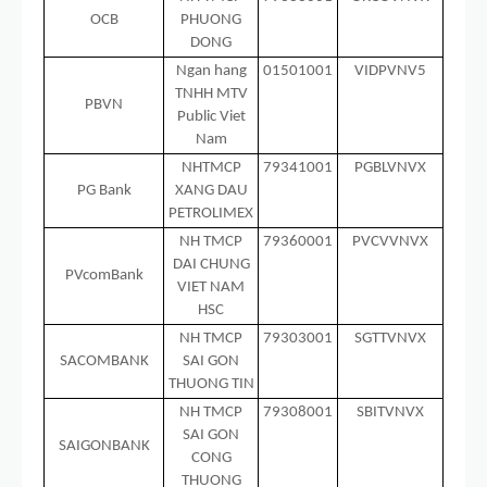
OCB
PHUONG
DONG
Ngan hang
01501001
VIDPVNV5
TNHH MTV
PBVN
Public Viet
Nam
NHTMCP
79341001
PGBLVNVX
PG Bank
XANG DAU
PETROLIMEX
NH TMCP
79360001
PVCVVNVX
DAI CHUNG
PVcomBank
VIET NAM
HSC
NH TMCP
79303001
SGTTVNVX
SACOMBANK
SAI GON
THUONG TIN
NH TMCP
79308001
SBITVNVX
SAI GON
SAIGONBANK
CONG
THUONG