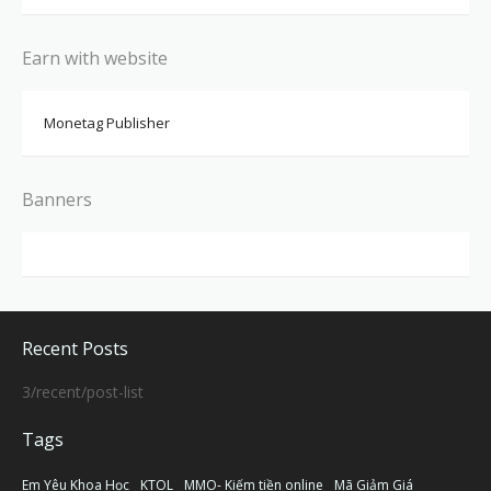
Earn with website
Monetag Publisher
Banners
Recent Posts
3/recent/post-list
Tags
Em Yêu Khoa Học
KTOL
MMO- Kiếm tiền online
Mã Giảm Giá