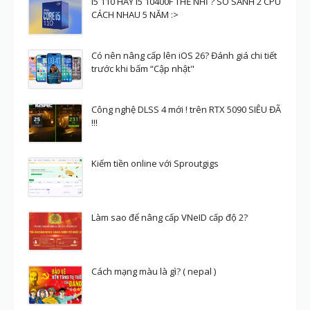
i5 110 HAY I5 10400F THẾ NHỈ ? SO SÁNH 2 CPU
CÁCH NHAU 5 NĂM :>
Có nên nâng cấp lên iOS 26? Đánh giá chi tiết
trước khi bấm “Cập nhật"
Công nghệ DLSS 4 mới ! trên RTX 5090 SIÊU ĐÃ
!!!
Kiếm tiền online với Sproutgigs
Làm sao để nâng cấp VNeID cấp độ 2?
Cách mạng màu là gì? ( nepal )