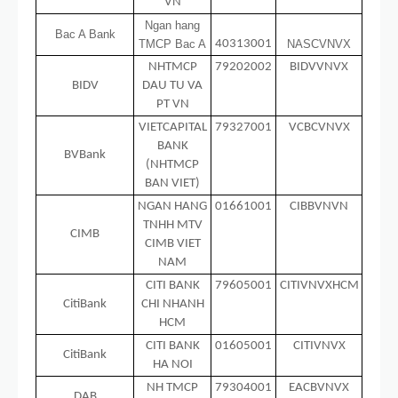
VN
Ngan hang
Bac A Bank
TMCP Bac A
40313001
NASCVNVX
NHTMCP
79202002
BIDVVNVX
BIDV
DAU TU VA
PT VN
VIETCAPITAL
79327001
VCBCVNVX
BANK
BVBank
(NHTMCP
BAN VIET)
NGAN HANG
01661001
CIBBVNVN
TNHH MTV
CIMB
CIMB VIET
NAM
CITI BANK
79605001
CITIVNVXHCM
CitiBank
CHI NHANH
HCM
CITI BANK
01605001
CITIVNVX
CitiBank
HA NOI
NH TMCP
79304001
EACBVNVX
DAB