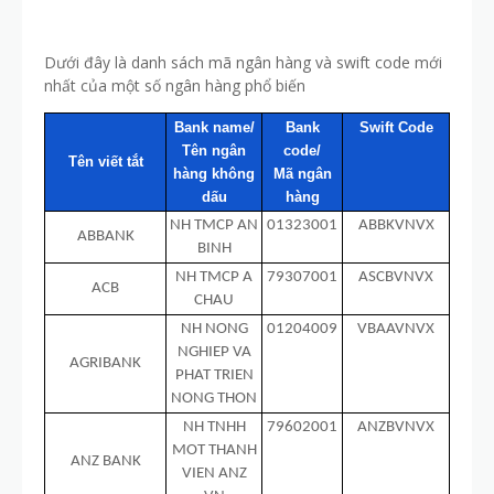
Dưới đây là danh sách mã ngân hàng và swift code mới
nhất của một số ngân hàng phổ biến
Bank name/
Bank
Swift Code
Tên ngân
code/
Tên viết tắt
hàng không
Mã ngân
dấu
hàng
NH TMCP AN
01323001
ABBKVNVX
ABBANK
BINH
NH TMCP A
79307001
ASCBVNVX
ACB
CHAU
NH NONG
01204009
VBAAVNVX
NGHIEP VA
AGRIBANK
PHAT TRIEN
NONG THON
NH TNHH
79602001
ANZBVNVX
MOT THANH
ANZ BANK
VIEN ANZ