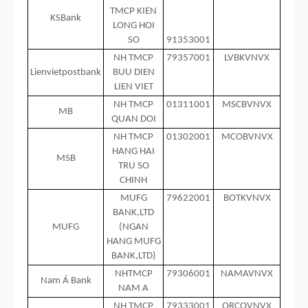
TMCP KIEN
KSBank
LONG HOI
SO
91353001
NH TMCP
79357001
LVBKVNVX
Lienvietpostbank
BUU DIEN
LIEN VIET
NH TMCP
01311001
MSCBVNVX
MB
QUAN DOI
NH TMCP
01302001
MCOBVNVX
HANG HAI
MSB
TRU SO
CHINH
MUFG
79622001
BOTKVNVX
BANK,LTD
MUFG
(NGAN
HANG MUFG
BANK,LTD)
NHTMCP
79306001
NAMAVNVX
Nam Á Bank
NAM A
NH TMCP
79333001
ORCOVNVX