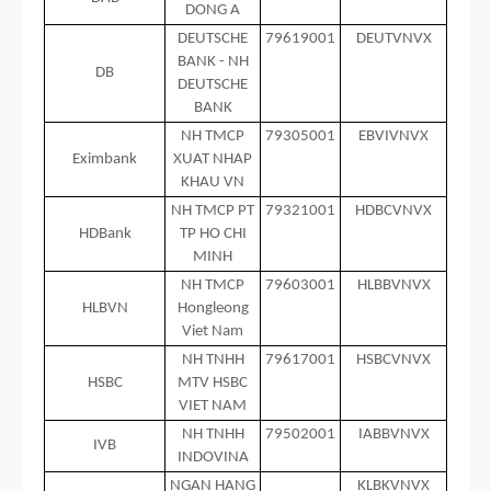
DONG A
DEUTSCHE
79619001
DEUTVNVX
BANK - NH
DB
DEUTSCHE
BANK
NH TMCP
79305001
EBVIVNVX
Eximbank
XUAT NHAP
KHAU VN
NH TMCP PT
79321001
HDBCVNVX
HDBank
TP HO CHI
MINH
NH TMCP
79603001
HLBBVNVX
HLBVN
Hongleong
Viet Nam
NH TNHH
79617001
HSBCVNVX
HSBC
MTV HSBC
VIET NAM
NH TNHH
79502001
IABBVNVX
IVB
INDOVINA
NGAN HANG
KLBKVNVX