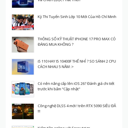
Kỳ Thi Tuyển Sinh Lớp 10 Mới Của Hồ Chí Minh
THÔNG SỐ KỸ THUẬT IPHONE 17 PRO MAX CÓ
ĐÁNG MUA KHÔNG ?
i5 110 HAY I5 10400F THẾ NHỈ ? SO SÁNH 2 CPU
CÁCH NHAU 5 NĂM :>
Có nên nâng cấp lên iOS 26? Đánh giá chi tiết
trước khi bấm “Cập nhật"
Công nghệ DLSS 4 mới ! trên RTX 5090 SIÊU ĐÃ
!!!