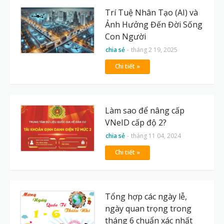
Trí Tuệ Nhân Tạo (AI) và
Ảnh Hưởng Đến Đời Sống
Con Người
chia sẻ
-
tháng 2 19, 2025
Chi tiết »
Làm sao để nâng cấp
VNeID cấp độ 2?
chia sẻ
-
tháng 11 04, 2024
Chi tiết »
Tổng hợp các ngày lễ,
ngày quan trọng trong
tháng 6 chuẩn xác nhất