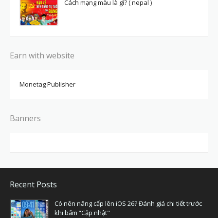
Cách mạng màu là gì? ( nepal )
Earn with website
Monetag Publisher
Banners
Recent Posts
Có nên nâng cấp lên iOS 26? Đánh giá chi tiết trước
khi bấm “Cập nhật"