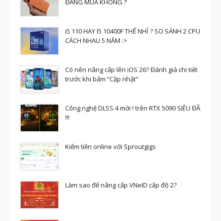
ĐÁNG MUA KHÔNG ?
i5 110 HAY I5 10400F THẾ NHỈ ? SO SÁNH 2 CPU
CÁCH NHAU 5 NĂM :>
Có nên nâng cấp lên iOS 26? Đánh giá chi tiết
trước khi bấm “Cập nhật"
Công nghệ DLSS 4 mới ! trên RTX 5090 SIÊU ĐÃ
!!!
Kiếm tiền online với Sproutgigs
Làm sao để nâng cấp VNeID cấp độ 2?