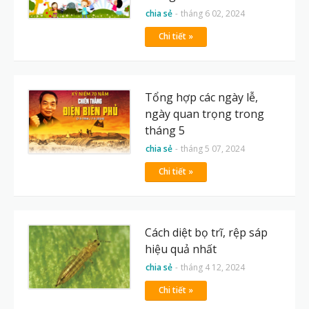
chia sẻ
-
tháng 6 02, 2024
Chi tiết »
Tổng hợp các ngày lễ,
ngày quan trọng trong
tháng 5
chia sẻ
-
tháng 5 07, 2024
Chi tiết »
Cách diệt bọ trĩ, rệp sáp
hiệu quả nhất
chia sẻ
-
tháng 4 12, 2024
Chi tiết »