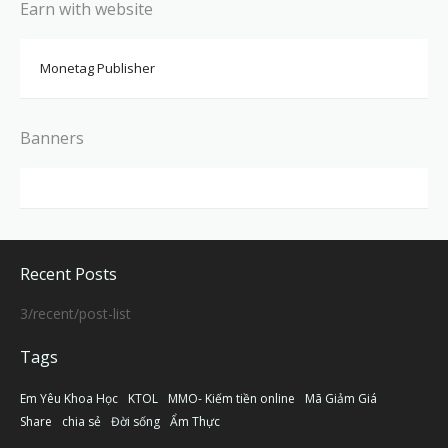
Earn with website
Monetag Publisher
Banners
Recent Posts
3/recent/post-list
Tags
Em Yêu Khoa Học
KTOL
MMO- Kiếm tiền online
Mã Giảm Giá
Share
chia sẻ
Đời sống
Ẩm Thực