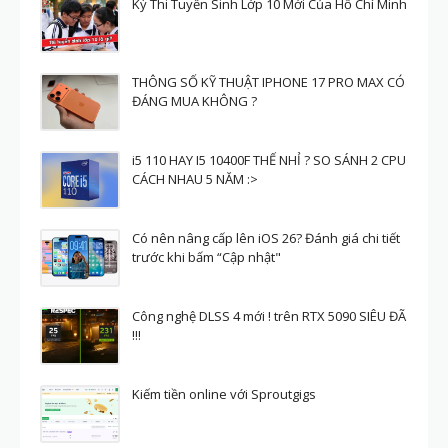
Kỳ Thi Tuyển Sinh Lớp 10 Mới Của Hồ Chí Minh
THÔNG SỐ KỸ THUẬT IPHONE 17 PRO MAX CÓ
ĐÁNG MUA KHÔNG ?
i5 110 HAY I5 10400F THẾ NHỈ ? SO SÁNH 2 CPU
CÁCH NHAU 5 NĂM :>
Có nên nâng cấp lên iOS 26? Đánh giá chi tiết
trước khi bấm “Cập nhật"
Công nghệ DLSS 4 mới ! trên RTX 5090 SIÊU ĐÃ
!!!
Kiếm tiền online với Sproutgigs