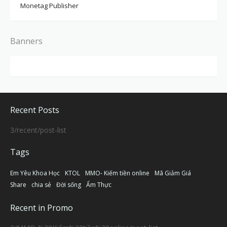
Monetag Publisher
Banners
Recent Posts
3/recent/post-list
Tags
Em Yêu Khoa Học
KTOL
MMO- Kiếm tiền online
Mã Giảm Giá
Share
chia sẻ
Đời sống
Ẩm Thực
Recent in Promo