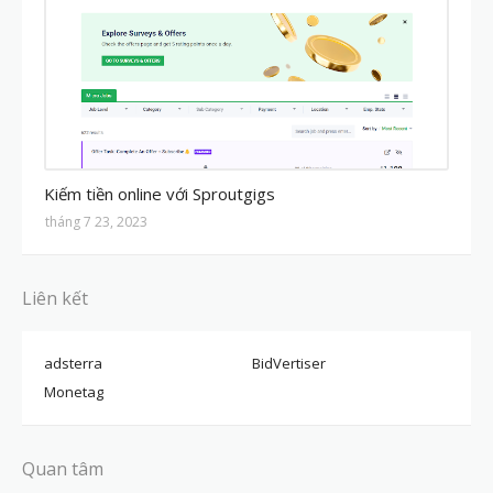
MMO
Kiếm tiền online với Sproutgigs
tháng 7 23, 2023
Liên kết
adsterra
BidVertiser
Monetag
Quan tâm