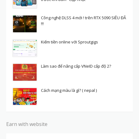
Công nghệ DLSS 4 mới ! trên RTX 5090 SIÊU ĐÃ
!!!
Kiếm tiền online với Sproutgigs
Làm sao để nâng cấp VNeID cấp độ 2?
Cách mạng màu là gì? ( nepal )
Earn with website