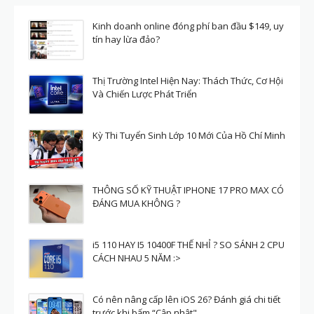
Kinh doanh online đóng phí ban đầu $149, uy
tín hay lừa đảo?
Thị Trường Intel Hiện Nay: Thách Thức, Cơ Hội
Và Chiến Lược Phát Triển
Kỳ Thi Tuyển Sinh Lớp 10 Mới Của Hồ Chí Minh
THÔNG SỐ KỸ THUẬT IPHONE 17 PRO MAX CÓ
ĐÁNG MUA KHÔNG ?
i5 110 HAY I5 10400F THẾ NHỈ ? SO SÁNH 2 CPU
CÁCH NHAU 5 NĂM :>
Có nên nâng cấp lên iOS 26? Đánh giá chi tiết
trước khi bấm “Cập nhật"