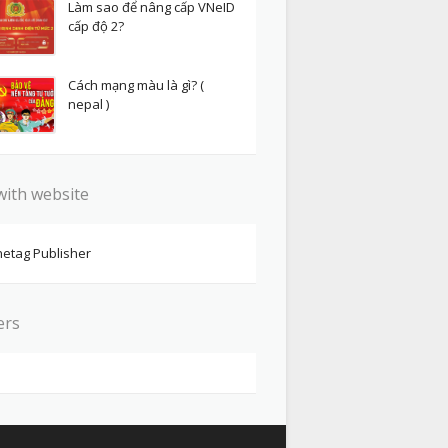
Làm sao để nâng cấp VNeID
cấp độ 2?
Cách mạng màu là gì? (
nepal )
with website
etag Publisher
ers