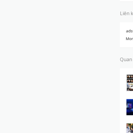
Liên 
ads
Mon
Quan