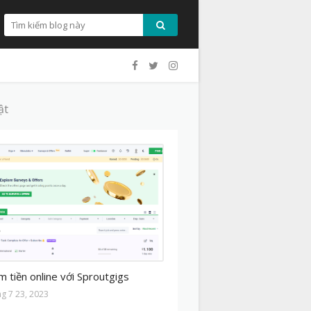
ật
MO
m tiền online với Sproutgigs
ng 7 23, 2023