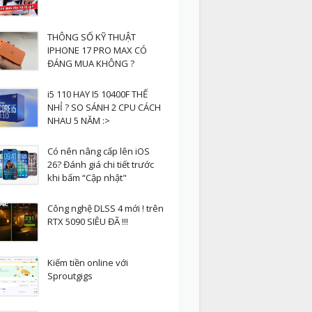
THÔNG SỐ KỸ THUẬT
IPHONE 17 PRO MAX CÓ
ĐÁNG MUA KHÔNG ?
i5 110 HAY I5 10400F THẾ
NHỈ ? SO SÁNH 2 CPU CÁCH
NHAU 5 NĂM :>
Có nên nâng cấp lên iOS
26? Đánh giá chi tiết trước
khi bấm “Cập nhật"
Công nghệ DLSS 4 mới ! trên
RTX 5090 SIÊU ĐÃ !!!
Kiếm tiền online với
Sproutgigs