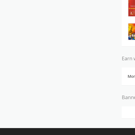
Earn 
Mon
Bann