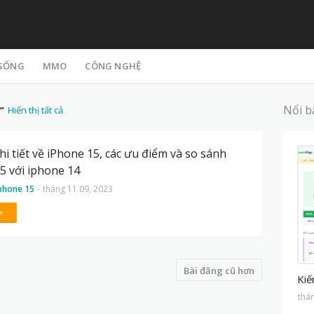
 SỐNG
MMO
CÔNG NGHỆ
Nổi b
Hiển thị tất cả
chi tiết về iPhone 15, các ưu điểm và so sánh
5 với iphone 14
 iphone 15
-
tháng 11 09, 2023
»
M
Bài đăng cũ hơn
Kiế
thá