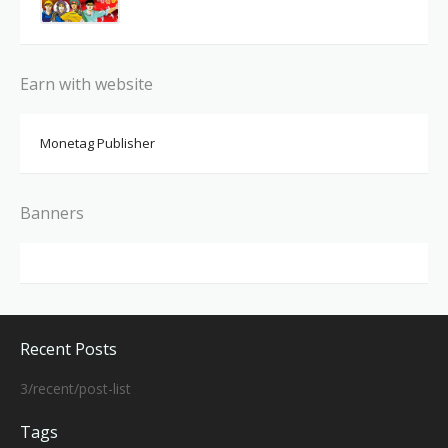
Earn with website
Monetag Publisher
Banners
Recent Posts
3/recent/post-list
Tags