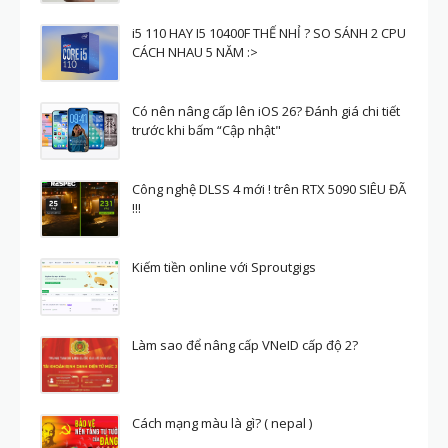
i5 110 HAY I5 10400F THẾ NHỈ ? SO SÁNH 2 CPU
CÁCH NHAU 5 NĂM :>
Có nên nâng cấp lên iOS 26? Đánh giá chi tiết
trước khi bấm “Cập nhật"
Công nghệ DLSS 4 mới ! trên RTX 5090 SIÊU ĐÃ
!!!
Kiếm tiền online với Sproutgigs
Làm sao để nâng cấp VNeID cấp độ 2?
Cách mạng màu là gì? ( nepal )