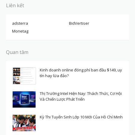
Liên kết
adsterra
BidVertiser
Monetag
Quan tâm
Kinh doanh online đóng phí ban đầu $149, uy
tín hay lừa đảo?
Thị Trường Intel Hiện Nay: Thách Thức, Cơ Hội
Và Chiến Lược Phát Triển
Kỳ Thi Tuyển Sinh Lớp 10 Mới Của Hồ Chí Minh