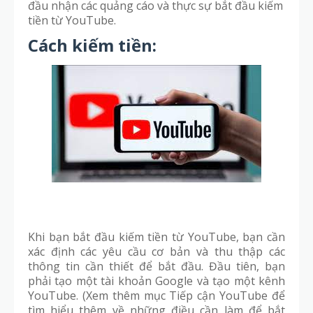
đầu nhận các quảng cáo và thực sự bắt đầu kiếm
tiền từ YouTube.
Cách kiếm tiền:
Khi bạn bắt đầu kiếm tiền từ YouTube, bạn cần
xác định các yêu cầu cơ bản và thu thập các
thông tin cần thiết để bắt đầu. Đầu tiên, bạn
phải tạo một tài khoản Google và tạo một kênh
YouTube. (Xem thêm mục Tiếp cận YouTube để
tìm hiểu thêm về những điều cần làm để bắt