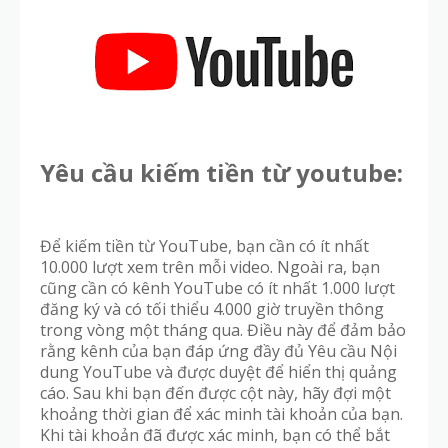
Yêu cầu kiếm tiền từ youtube:
Để kiếm tiền từ YouTube, bạn cần có ít nhất
10.000 lượt xem trên mỗi video. Ngoài ra, bạn
cũng cần có kênh YouTube có ít nhất 1.000 lượt
đăng ký và có tối thiểu 4.000 giờ truyền thông
trong vòng một tháng qua. Điều này để đảm bảo
rằng kênh của bạn đáp ứng đầy đủ Yêu cầu Nội
dung YouTube và được duyệt để hiển thị quảng
cáo. Sau khi bạn đến được cột này, hãy đợi một
khoảng thời gian để xác minh tài khoản của bạn.
Khi tài khoản đã được xác minh, bạn có thể bắt