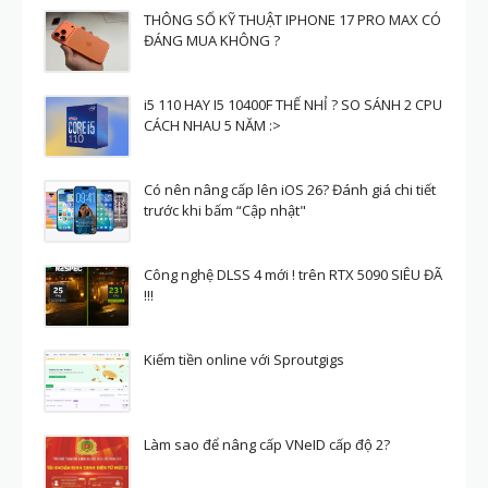
THÔNG SỐ KỸ THUẬT IPHONE 17 PRO MAX CÓ
ĐÁNG MUA KHÔNG ?
i5 110 HAY I5 10400F THẾ NHỈ ? SO SÁNH 2 CPU
CÁCH NHAU 5 NĂM :>
Có nên nâng cấp lên iOS 26? Đánh giá chi tiết
trước khi bấm “Cập nhật"
Công nghệ DLSS 4 mới ! trên RTX 5090 SIÊU ĐÃ
!!!
Kiếm tiền online với Sproutgigs
Làm sao để nâng cấp VNeID cấp độ 2?