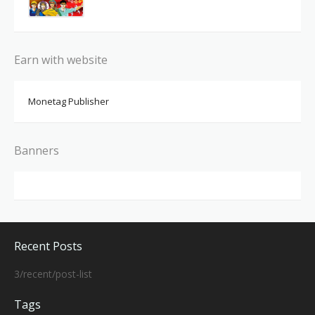
Earn with website
Monetag Publisher
Banners
Recent Posts
3/recent/post-list
Tags