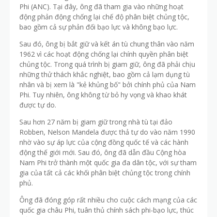
Phi (ANC). Tại đây, ông đã tham gia vào những hoạt
động phản động chống lại chế độ phân biệt chủng tộc,
bao gồm cả sự phản đối bạo lực và không bạo lực.
Sau đó, ông bị bắt giữ và kết án tù chung thân vào năm
1962 vì các hoạt động chống lại chính quyền phân biệt
chủng tộc. Trong quá trình bị giam giữ, ông đã phải chịu
những thử thách khắc nghiệt, bao gồm cả lạm dụng tù
nhân và bị xem là "kẻ khủng bố" bởi chính phủ của Nam
Phi. Tuy nhiên, ông không từ bỏ hy vọng và khao khát
được tự do.
Sau hơn 27 năm bị giam giữ trong nhà tù tại đảo
Robben, Nelson Mandela được thả tự do vào năm 1990
nhờ vào sự áp lực của cộng đồng quốc tế và các hành
động thế giới mới. Sau đó, ông đã dẫn đầu Cộng hòa
Nam Phi trở thành một quốc gia đa dân tộc, với sự tham
gia của tất cả các khối phân biệt chủng tộc trong chính
phủ.
Ông đã đóng góp rất nhiều cho cuộc cách mạng của các
quốc gia châu Phi, tuân thủ chính sách phi-bạo lực, thúc