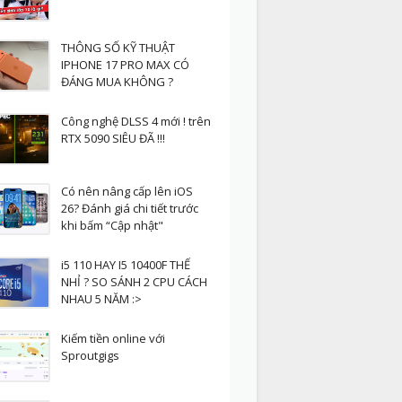
THÔNG SỐ KỸ THUẬT
IPHONE 17 PRO MAX CÓ
ĐÁNG MUA KHÔNG ?
Công nghệ DLSS 4 mới ! trên
RTX 5090 SIÊU ĐÃ !!!
Có nên nâng cấp lên iOS
26? Đánh giá chi tiết trước
khi bấm “Cập nhật"
i5 110 HAY I5 10400F THẾ
NHỈ ? SO SÁNH 2 CPU CÁCH
NHAU 5 NĂM :>
Kiếm tiền online với
Sproutgigs