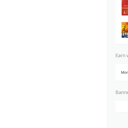
Earn 
Mon
Bann