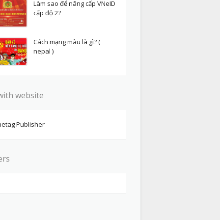
Làm sao để nâng cấp VNeID
cấp độ 2?
Cách mạng màu là gì? (
nepal )
with website
etag Publisher
ers