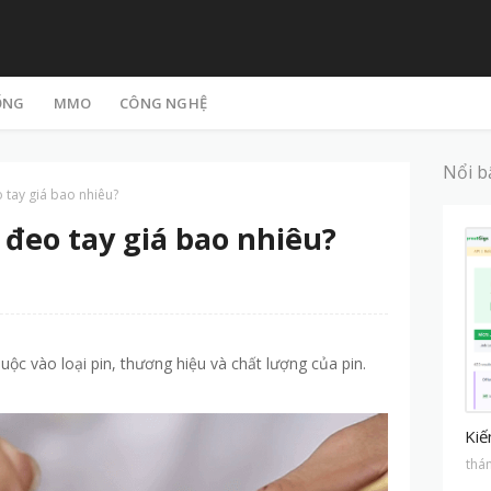
ỐNG
MMO
CÔNG NGHỆ
Nổi b
 tay giá bao nhiêu?
 đeo tay giá bao nhiêu?
ộc vào loại pin, thương hiệu và chất lượng của pin.
M
Kiế
thá