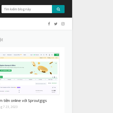
ật
MO
m tiền online với Sproutgigs
ng 7 23, 2023