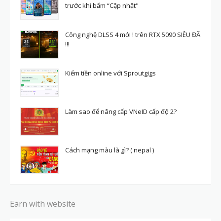
trước khi bấm “Cập nhật"
Công nghệ DLSS 4 mới ! trên RTX 5090 SIÊU ĐÃ
!!!
Kiếm tiền online với Sproutgigs
Làm sao để nâng cấp VNeID cấp độ 2?
Cách mạng màu là gì? ( nepal )
Earn with website