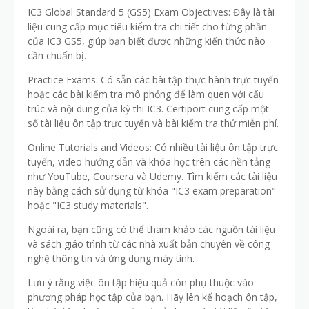
IC3 Global Standard 5 (GS5) Exam Objectives: Đây là tài
liệu cung cấp mục tiêu kiểm tra chi tiết cho từng phần
của IC3 GS5, giúp bạn biết được những kiến thức nào
cần chuẩn bị.
Practice Exams: Có sẵn các bài tập thực hành trực tuyến
hoặc các bài kiểm tra mô phỏng để làm quen với cấu
trúc và nội dung của kỳ thi IC3. Certiport cung cấp một
số tài liệu ôn tập trực tuyến và bài kiểm tra thử miễn phí.
Online Tutorials and Videos: Có nhiều tài liệu ôn tập trực
tuyến, video hướng dẫn và khóa học trên các nền tảng
như YouTube, Coursera và Udemy. Tìm kiếm các tài liệu
này bằng cách sử dụng từ khóa "IC3 exam preparation"
hoặc "IC3 study materials".
Ngoài ra, bạn cũng có thể tham khảo các nguồn tài liệu
và sách giáo trình từ các nhà xuất bản chuyên về công
nghệ thông tin và ứng dụng máy tính.
Lưu ý rằng việc ôn tập hiệu quả còn phụ thuộc vào
phương pháp học tập của bạn. Hãy lên kế hoạch ôn tập,