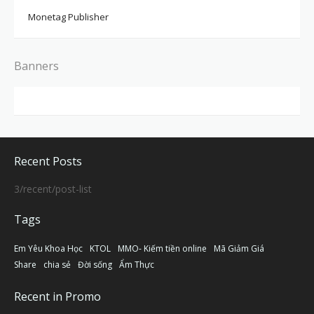
Monetag Publisher
Banners
Recent Posts
3/recent/post-list
Tags
Em Yêu Khoa Học
KTOL
MMO- Kiếm tiền online
Mã Giảm Giá
Share
chia sẻ
Đời sống
Ẩm Thực
Recent in Promo