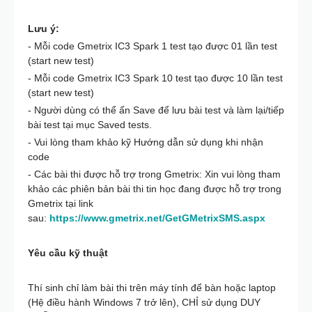
Lưu ý:
- Mỗi code Gmetrix IC3 Spark 1 test tạo được 01 lần test
(start new test)
- Mỗi code Gmetrix IC3 Spark 10 test tạo được 10 lần test
(start new test)
- Người dùng có thể ấn Save để lưu bài test và làm lại/tiếp
bài test tại mục Saved tests.
- Vui lòng tham khảo kỹ Hướng dẫn sử dụng khi nhận
code
- Các bài thi được hỗ trợ trong Gmetrix: Xin vui lòng tham
khảo các phiên bản bài thi tin học đang được hỗ trợ trong
Gmetrix tại link
sau:
https://www.gmetrix.net/GetGMetrixSMS.aspx
Yêu cầu kỹ thuật
Thí sinh chỉ làm bài thi trên máy tính để bàn hoặc laptop
(Hệ điều hành Windows 7 trở lên), CHỈ sử dụng DUY