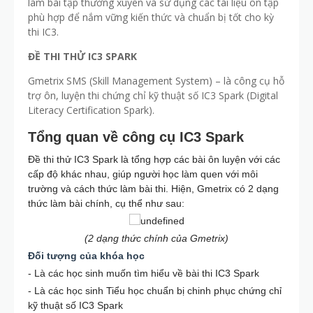
làm bài tập thường xuyên và sử dụng các tài liệu ôn tập
phù hợp để nắm vững kiến thức và chuẩn bị tốt cho kỳ
thi IC3.
ĐỀ THI THỬ IC3 SPARK
Gmetrix SMS (Skill Management System) – là công cụ hỗ
trợ ôn, luyện thi chứng chỉ kỹ thuật số IC3 Spark (Digital
Literacy Certification Spark).
Tổng quan về công cụ IC3 Spark
Đề thi thử IC3 Spark là tổng hợp các bài ôn luyện với các
cấp độ khác nhau, giúp người học làm quen với môi
trường và cách thức làm bài thi. Hiện, Gmetrix có 2 dạng
thức làm bài chính, cụ thể như sau:
(2 dạng thức chính của Gmetrix)
Đối tượng của khóa học
- Là các học sinh muốn tìm hiểu về bài thi IC3 Spark
- Là các học sinh Tiểu học chuẩn bị chinh phục chứng chỉ
kỹ thuật số IC3 Spark