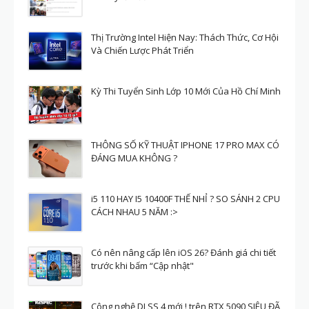
Thị Trường Intel Hiện Nay: Thách Thức, Cơ Hội
Và Chiến Lược Phát Triển
Kỳ Thi Tuyển Sinh Lớp 10 Mới Của Hồ Chí Minh
THÔNG SỐ KỸ THUẬT IPHONE 17 PRO MAX CÓ
ĐÁNG MUA KHÔNG ?
i5 110 HAY I5 10400F THẾ NHỈ ? SO SÁNH 2 CPU
CÁCH NHAU 5 NĂM :>
Có nên nâng cấp lên iOS 26? Đánh giá chi tiết
trước khi bấm “Cập nhật"
Công nghệ DLSS 4 mới ! trên RTX 5090 SIÊU ĐÃ