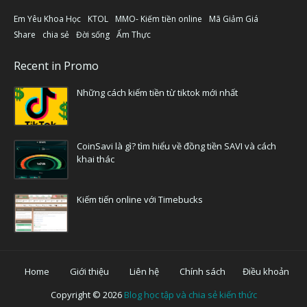
Em Yêu Khoa Học
KTOL
MMO- Kiếm tiền online
Mã Giảm Giá
Share
chia sẻ
Đời sống
Ẩm Thực
Recent in Promo
Những cách kiếm tiền từ tiktok mới nhất
CoinSavi là gì? tìm hiểu về đồng tiền SAVI và cách
khai thác
Kiếm tiến online với Timebucks
Home
Giới thiệu
Liên hệ
Chính sách
Điều khoản
Copyright ©
2026
Blog học tập và chia sẻ kiến thức