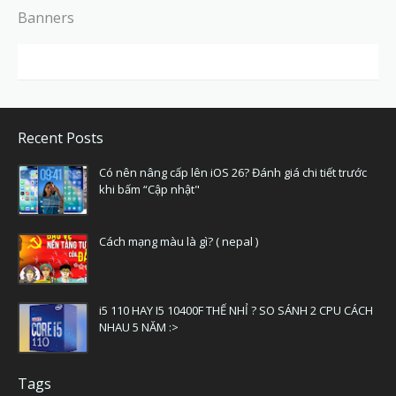
Banners
Recent Posts
Có nên nâng cấp lên iOS 26? Đánh giá chi tiết trước
khi bấm “Cập nhật"
Cách mạng màu là gì? ( nepal )
i5 110 HAY I5 10400F THẾ NHỈ ? SO SÁNH 2 CPU CÁCH
NHAU 5 NĂM :>
Tags