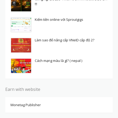
!!!
Kiếm tiền online với Sproutgigs
Làm sao để nâng cấp VNeID cấp độ 2?
Cách mạng màu là gì? ( nepal )
Earn with website
Monetag Publisher