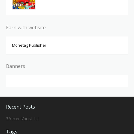
Earn with website
Monetag Publisher
Banners
Recent Posts
3/recent/post-list
Tags