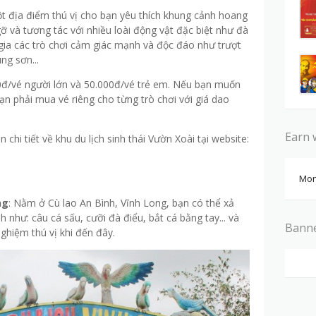
một địa điểm thú vị cho bạn yêu thích khung cảnh hoang
ỡ và tương tác với nhiều loài động vật đặc biệt như đà
m gia các trò chơi cảm giác mạnh và độc đáo như trượt
ng sơn...
00đ/vé người lớn và 50.000đ/vé trẻ em. Nếu bạn muốn
bạn phải mua vé riêng cho từng trò chơi với giá dao
Earn 
chi tiết về khu du lịch sinh thái Vườn Xoài tại website:
Mon
ng
: Nằm ở Cù lao An Bình, Vĩnh Long, bạn có thể xả
h như: câu cá sấu, cưỡi đà điểu, bắt cá bằng tay... và
Bann
nghiệm thú vị khi đến đây.