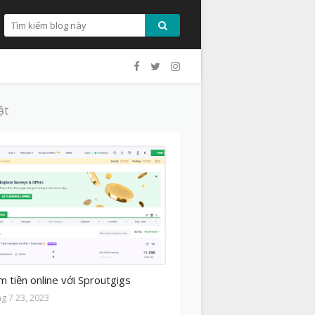
ật
MO
m tiền online với Sproutgigs
ng 7 23, 2023