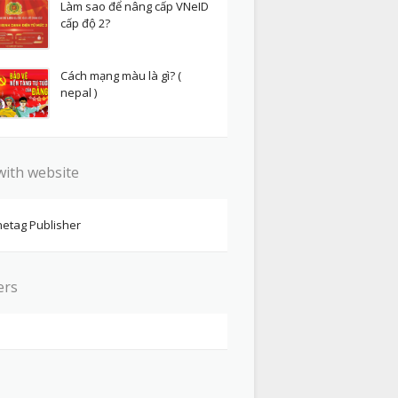
Làm sao để nâng cấp VNeID
cấp độ 2?
Cách mạng màu là gì? (
nepal )
with website
etag Publisher
ers