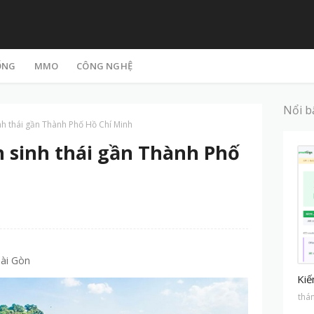
ỐNG
MMO
CÔNG NGHỆ
Nổi b
nh thái gần Thành Phố Hồ Chí Minh
h sinh thái gần Thành Phố
Sài Gòn
M
Kiế
thá