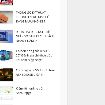
THÔNG SỐ KỸ THUẬT
IPHONE 17 PRO MAX CÓ
ĐÁNG MUA KHÔNG ?
i5 110 HAY I5 10400F THẾ
NHỈ ? SO SÁNH 2 CPU CÁCH
NHAU 5 NĂM :>
Có nên nâng cấp lên iOS
26? Đánh giá chi tiết trước
khi bấm “Cập nhật"
Công nghệ DLSS 4 mới ! trên
RTX 5090 SIÊU ĐÃ !!!
Kiếm tiền online với
Sproutgigs