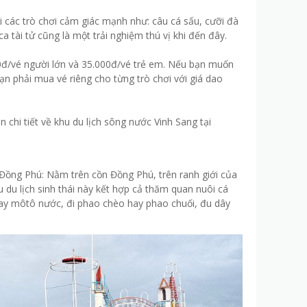
ới các trò chơi cảm giác mạnh như: câu cá sấu, cưỡi đà
ca tài tử cũng là một trải nghiệm thú vị khi đến đây.
00đ/vé người lớn và 35.000đ/vé trẻ em. Nếu bạn muốn
bạn phải mua vé riêng cho từng trò chơi với giá dao
chi tiết về khu du lịch sông nước Vinh Sang tại
Đồng Phú: Nằm trên cồn Đồng Phú, trên ranh giới của
u du lịch sinh thái này kết hợp cả thăm quan nuôi cá
hay môtô nước, đi phao chèo hay phao chuối, đu dây
.