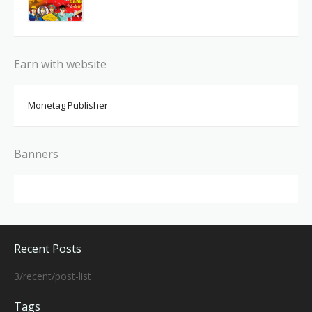
Earn with website
Monetag Publisher
Banners
Recent Posts
3/recent/post-list
Tags